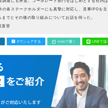
金調達にも奔走。コーポレート部門をはじめとする社内
外の各ステークホルダーにも真摯に対応し、見事IPOを主
至るまでとその後の取り組みについてお話を伺った。
岡直登
る
Xでシェアする
noteで書く
LINEで送