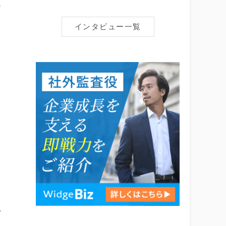
け
ス
インタビュー一覧
し
り
き
上