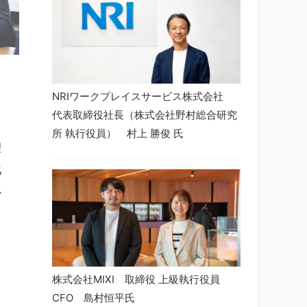
NRIワークプレイスサービス株式会社
代表取締役社長（株式会社野村総合研究
ま
所 執行役員） 村上 勝俊 氏
理
化
い
ら
株式会社MIXI 取締役 上級執行役員
CFO 島村恒平氏