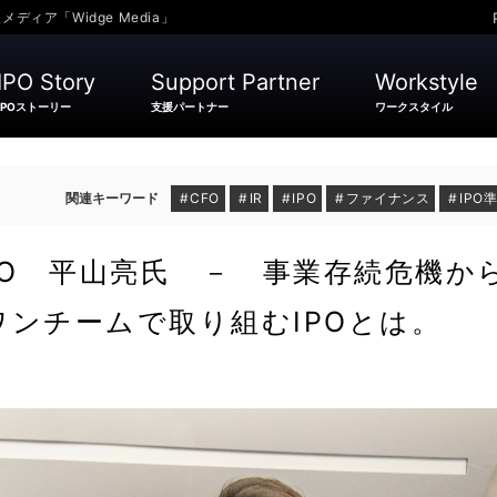
ア「Widge Media」
IPO Story
Support Partner
Workstyle
IPOストーリー
支援パートナー
ワークスタイル
CFO
IR
IPO
ファイナンス
IPO
FO 平山亮氏 － 事業存続危機か
ンチームで取り組むIPOとは。