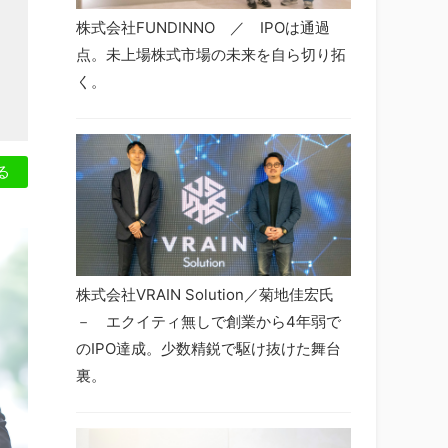
は
株式会社FUNDINNO ／ IPOは通過
点。未上場株式市場の未来を自ら切り拓
く。
る
株式会社VRAIN Solution／菊地佳宏氏
－ エクイティ無しで創業から4年弱で
のIPO達成。少数精鋭で駆け抜けた舞台
裏。