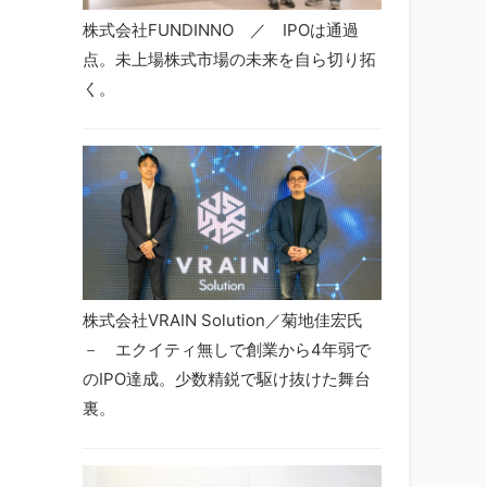
株式会社FUNDINNO ／ IPOは通過
点。未上場株式市場の未来を自ら切り拓
く。
株式会社VRAIN Solution／菊地佳宏氏
－ エクイティ無しで創業から4年弱で
のIPO達成。少数精鋭で駆け抜けた舞台
裏。