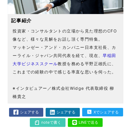
記事紹介
投資家・コンサルタントの立場から見た理想のCFO
像など、様々な見解をお話し頂く専門特集。
マッキンゼー・アンド・カンパニー日本支社長、カ
ーライル・ジャパン共同代表を経て、現在、
早稲田
大学ビジネススクール
教授を務める平野正雄氏に、
これまでの経験の中で感じる率直な思いを伺った。
※インタビュアー／株式会社Widge 代表取締役 柳
橋貴之
シェアする
シェアする
Xでシェアする
noteで書く
LINEで送る