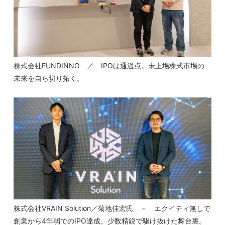
株式会社FUNDINNO ／ IPOは通過点。未上場株式市場の
未来を自ら切り拓く。
株式会社VRAIN Solution／菊地佳宏氏 － エクイティ無しで
創業から4年弱でのIPO達成。少数精鋭で駆け抜けた舞台裏。