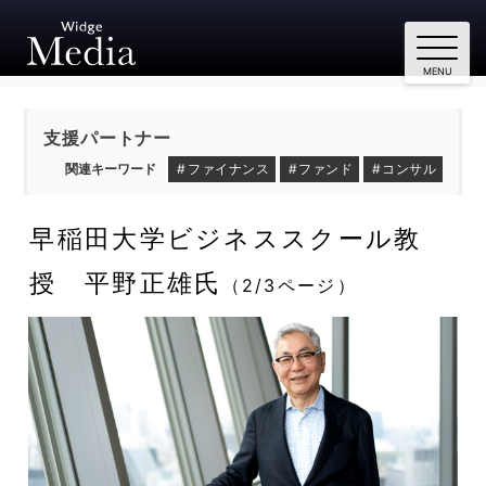
支援パートナー
ファイナンス
ファンド
コンサル
早稲田大学ビジネススクール教
授 平野正雄氏
（2/3ページ）