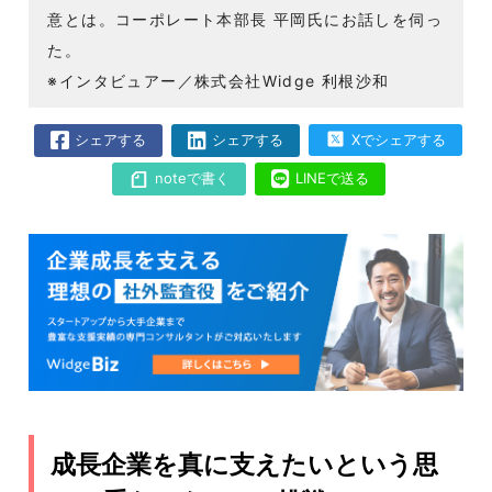
意とは。コーポレート本部長 平岡氏にお話しを伺っ
た。
※インタビュアー／株式会社Widge 利根沙和
シェアする
シェアする
Xでシェアする
noteで書く
LINEで送る
成長企業を真に支えたいという思