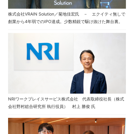
株式会社VRAIN Solution／菊地佳宏氏 － エクイティ無しで
創業から4年弱でのIPO達成。少数精鋭で駆け抜けた舞台裏。
NRIワークプレイスサービス株式会社 代表取締役社長（株式
会社野村総合研究所 執行役員） 村上 勝俊 氏