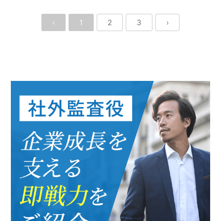
‹
1
2
3
›