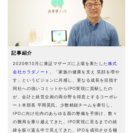
記事紹介
2020年10月に東証マザーズに上場を果たした
株式
会社カラダノート
。「家族の健康を支え 笑顔を増や
す」というビジョンに共感し、更なる成長を目指す
同社への強いコミットからIPO実現に貢献したの
が、会計と経営企画の両分野を得意とするコーポレ
ート本部長 平岡晃氏。少数精鋭チームを牽引し、
IPOに向け社内のあらゆる面の整備を手掛け、数々
の難局を乗り越えてきた。IPO実現に至るまでの経
緯を振り返る中で見えてきた、IPOを成功させる極