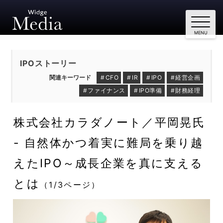
IPOストーリー
CFO
IR
IPO
経営企画
ファイナンス
IPO準備
財務経理
株式会社カラダノート／平岡晃氏
- 自然体かつ着実に難局を乗り越
えたIPO～成長企業を真に支える
とは
（1/3ページ）