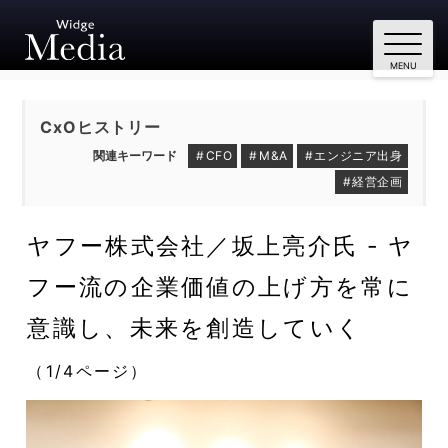
CxOヒストリー
CFO
M&A
エンジニア出身
経営企画
ヤフー株式会社／坂上亮介氏 - ヤ
フー流の企業価値の上げ方を常に
意識し、未来を創造していく
（1/4ページ）