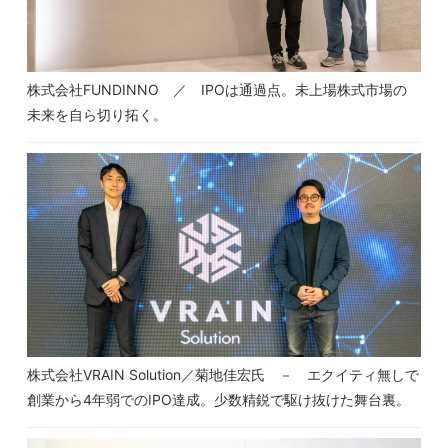
株式会社FUNDINNO ／ IPOは通過点。未上場株式市場の
未来を自ら切り拓く。
株式会社VRAIN Solution／菊地佳宏氏 － エクイティ無しで
創業から4年弱でのIPO達成。少数精鋭で駆け抜けた舞台裏。